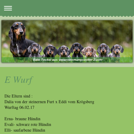
Edle Teckel aus verantwortungsvoller Zucht
E Wurf
Die Eltern sind :
Dalia von der steinernen Furt x Eddi vom Krögsberg
Wurftag 06.02.17
Erna- braune Hündin
Evali- schwarz rote Hündin
Elli- saufarbene Hündin